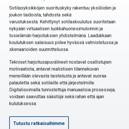
Sotilasyksikköjen suorituskyky rakentuu yksilöiden ja
joukon taidoista, tahdosta sekä
varustuksesta.
Kehittynyt sotilaskoulutus suoritetaan
nykyään virtuaalisen luokkahuonesimuloinnin ja
tosielämän harjoituksien yhdistelmänä.
Laadukkaan
koulutuksen salaisuus piilee hyvässä valmistelussa ja
skenaarioiden suunnittelussa.
Tekniset harjoitusapuvälineet nostavat osallistujien
motivaatiota, antavat realistisen tilannekuvan
meneillään olevasta taistelusta ja antavat suoraa
palautetta sekä sotilaille että järjestelmille.
Digitalisoimalla tunnistettuja manuaalisia prosesseja,
voidaan saavuttaa säästöjä sekä rahan että ajan
kulutuksessa.
Tutustu ratkaisuihimme