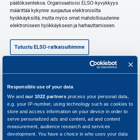
päätöksentekoa. Organisaatioisi ELSO-kyvykkyys
määrittää kykynne suojautua elektronisilta
hyökkäyksiltä, mutta myös omat mahdollisuutenne
elektroniseen hyökkäykseen ja harhauttamiseen.
Tutustu ELSO-ratkaisuihimme
Toiminnan resurssointi
Responsible use of your data
We and
our 1022 partners
process your personal data,
Nykyaikaisten sotilasjärjestelmien ylläpito on
e.g. your IP-number, using technology such as cookies to
viimeisten vuosikymmenten aikana muuttunut
store and access information on your device in order to
moniulotteisemmaksi ja resursseja vaativammaksi.
serve personalized ads and content, ad and content
Realistinen tilannekuva järjestelmien operatiivisesta
measurement, audience research and services
käytettävyydestä on perusta valmistautumisessa,
development. You have a choice in who uses your data
varautumisessa sekä päätöksenteosta.