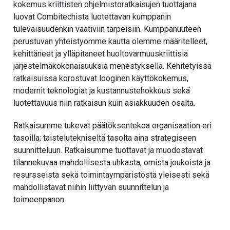
kokemus kriittisten ohjelmistoratkaisujen tuottajana
luovat Combitechista luotettavan kumppanin
tulevaisuudenkin vaativiin tarpeisiin. Kumppanuuteen
perustuvan yhteistyömme kautta olemme määritelleet,
kehittäneet ja ylläpitäneet huoltovarmuuskriittisiä
järjestelmäkokonaisuuksia menestyksellä. Kehitetyissä
ratkaisuissa korostuvat looginen käyttökokemus,
modernit teknologiat ja kustannustehokkuus sekä
luotettavuus niin ratkaisun kuin asiakkuuden osalta.
Ratkaisumme tukevat päätöksentekoa organisaation eri
tasoilla; taistelutekniseltä tasolta aina strategiseen
suunnitteluun. Ratkaisumme tuottavat ja muodostavat
tilannekuvaa mahdollisesta uhkasta, omista joukoista ja
resursseista sekä toimintaympäristöstä yleisesti sekä
mahdollistavat niihin liittyvän suunnittelun ja
toimeenpanon.